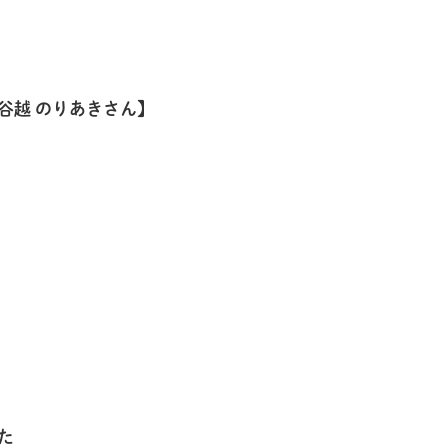
谷越 のりあきさん】
た