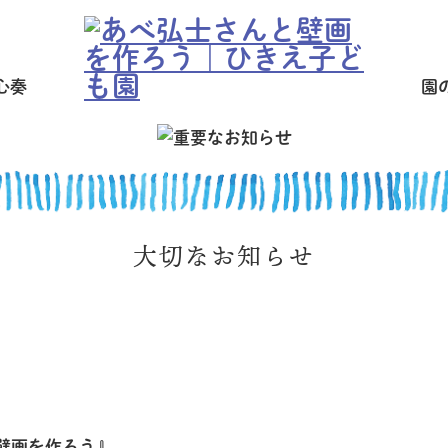
心奏
園
大切なお知らせ
壁画を作ろう』