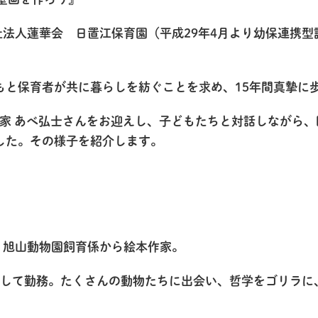
祉法人蓮華会 日置江保育園（平成29年4月より幼保連携
もと保育者が共に暮らしを紡ぐことを求め、15年間真摯に
絵本作家 あべ弘士さんをお迎えし、子どもたちと対話しなが
した。その様子を紹介します。
れ。旭山動物園飼育係から絵本作家。
係として勤務。たくさんの動物たちに出会い、哲学をゴリラ