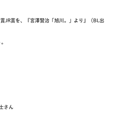
賞JR賞を、『宮澤賢治「旭川。」より』（BL出
ト。
弘士さん