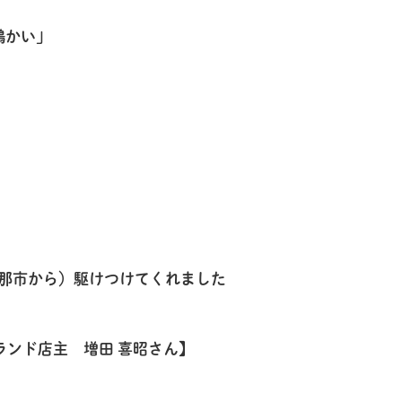
鵜かい」
那市から）駆けつけてくれました
ンド店主 増田 喜昭さん】