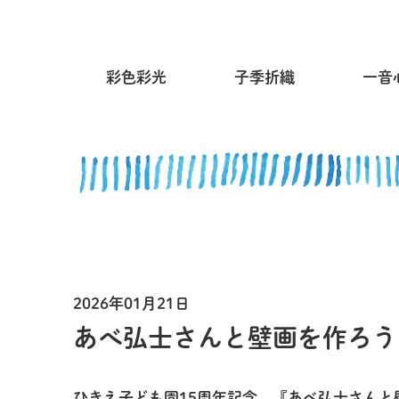
彩色彩光
子季折織
一音
2026年01月21日
あべ弘士さんと壁画を作ろう
ひきえ子ども園15周年記念 『あべ弘士さんと